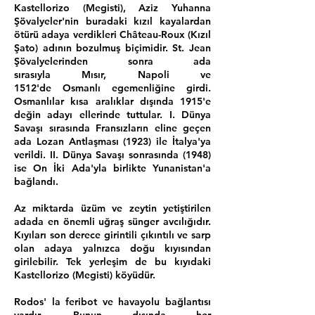
Kastellorizo (Megisti),
Aziz Yuhanna
Şövalyeler
'nin buradaki kızıl kayalardan
ötürü adaya verdikleri Château-Roux (Kızıl
Şato) adının bozulmuş biçimidir. St. Jean
Şövalyelerinden sonra ada
sırasıyla
Mısır
,
Napoli
ve
1512'de
Osmanlı
egemenliğine girdi.
Osmanlılar kısa aralıklar dışında 1915'e
değin adayı ellerinde tuttular.
I. Dünya
Savaşı
sırasında
Fransızların
eline geçen
ada
Lozan Antlaşması
(1923) ile
İtalya
'ya
verildi.
II. Dünya Savaşı
sonrasında (1948)
ise
On İki Ada'yla
birlikte Yunanistan'a
bağlandı.
Az miktarda
üzüm
ve
zeytin
yetiştirilen
adada en önemli uğraş
sünger avcılığıdır
.
Kıyıları son derece girintili çıkıntılı ve sarp
olan adaya yalnızca doğu kıyısından
girilebilir. Tek yerleşim de bu kıyıdaki
Kastellorizo (Megisti) köyüdür.
Rodos
' la feribot ve havayolu bağlantısı