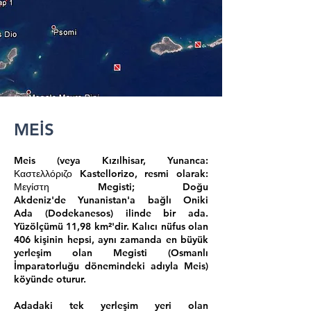
MEİS
​Meis (veya Kızılhisar,
Yunanca
:
Καστελλόριζο Kastellorizo, resmi olarak:
Μεγίστη Megisti;
Doğu
Akdeniz
'de
Yunanistan
'a bağlı
Oniki
Ada
(Dodekanesos) ilinde bir
ada
.
Yüzölçümü 11,98 km²'dir. Kalıcı nüfus olan
406 kişinin hepsi, aynı zamanda en büyük
yerleşim olan Megisti (
Osmanlı
İmparatorluğu
dönemindeki adıyla Meis)
köyünde oturur.
Adadaki tek yerleşim yeri olan