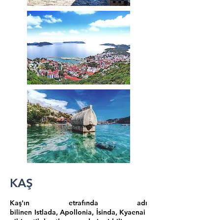
KAŞ
Kaş'ın etrafında adı
bilinen
Istlada
,
Apollonia
,
İsinda
,
Kyaenai