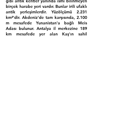
gibi antik kentler yanında ismi bilinmeyen
birçok harabe yeri vardır. Bunlar irili ufaklı
antik yerleşimlerdir. Yüzölçümü 2.231
km²'dir.
Akdeniz
'de tam karşısında, 2.100
m mesafede
Yunanistan
'a bağlı
Meis
Adası
bulunur.
Antalya
il merkezine 189
km mesafede yer alan Kaş'ın sahil
uzunluğu 70 km civarındadır. İlçe
merkezine bağlı 54 mahallede toplam
61.000 kişi yaşamaktadır.
Deniz seviyesinden 700 m yüksekliğe
kadar Akdeniz iklimi etkisi görülür. Yüksek
kesimler ise
karasal iklim
etkisindedir.
Yazın Akdeniz sahillerimizin gündüzleri en
serin yeridir. Ayrıca yazın nem oranı
açısından Akdeniz kıyı şeridinin en düşük
değerlerine sahiptir.
Kaş halkı geçimini yaz aylarında turizm
amaçlı pansiyon, otel ve motel
işletmeciliği yaparak sağlamaktadır. Ova
ve yaylalarda yurdumuzun önemli yaş
sebze, meyve ve çiçek üretimi