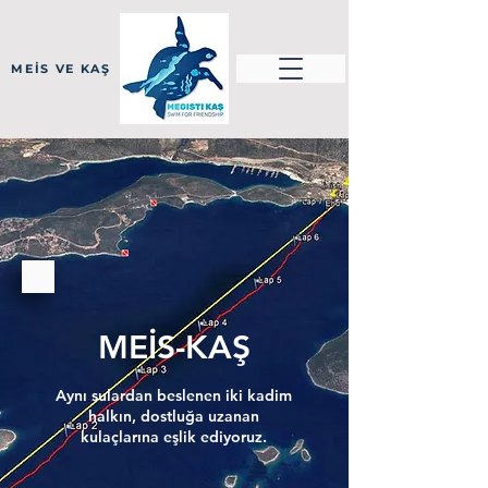
MEİS VE KAŞ
MEİS-KAŞ
Aynı sulardan beslenen iki kadim
halkın, dostluğa uzanan
kulaçlarına eşlik ediyoruz.